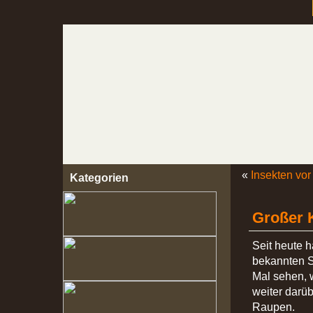
«
Insekten vo
Kategorien
Großer K
Seit heute 
bekannten S
Mal sehen, 
weiter darüb
Raupen.