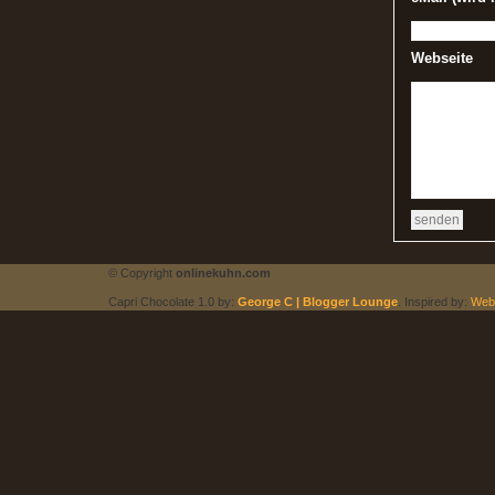
Webseite
© Copyright
onlinekuhn.com
Capri Chocolate 1.0 by:
George C | Blogger Lounge
. Inspired by:
Web 